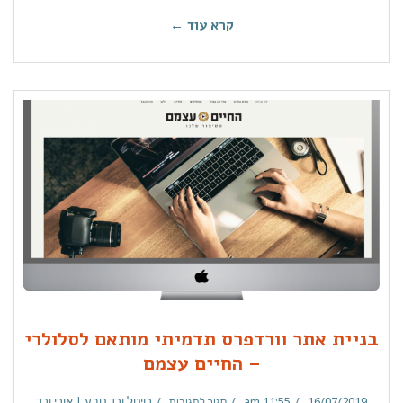
קרא עוד ←
בניית אתר וורדפרס תדמיתי מותאם לסלולרי
– החיים עצמם
16/07/2019
11:55 am
רויטל ורד טבע | אורי ורד
סגור לתגובות