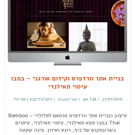
בניית אתר וורדפרס וקידום אורגני – במבו
עיסוי תאילנדי
21/07/2019
7:43 am
רויטל ורד טבע | אורי ורד
סגור לתגובות
עיצוב ובניית אתר וורדפרס מותאם לסלולרי – Bamboo
Thai במבו ספא תאילנדי, עיסוי תאילנדי, עיסוים
בשרוןמקום של כיף, רוגע ואיזון. פינה שקטה