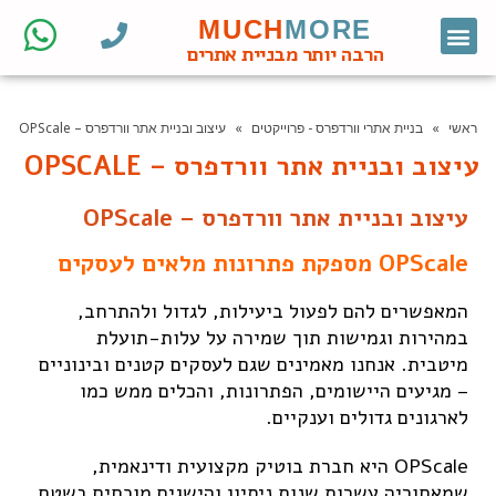
MUCH
MORE
צור קשר
דף הבית
מחקר מילות מפתח
קידום אורגני
אתרי וורדפרס לעסקים
בניית אתרי וורדפרס
חנות ווקומרס
הרבה יותר מבניית אתרים
ראשי
»
בניית אתרי וורדפרס - פרוייקטים
»
עיצוב ובניית אתר וורדפרס – OPScale
עיצוב ובניית אתר וורדפרס – OPSCALE
עיצוב ובניית אתר וורדפרס – OPScale
OPScale מספקת פתרונות מלאים לעסקים
המאפשרים להם לפעול ביעילות, לגדול ולהתרחב,
במהירות וגמישות תוך שמירה על עלות-תועלת
מיטבית. אנחנו מאמינים שגם לעסקים קטנים ובינוניים
– מגיעים היישומים, הפתרונות, והכלים ממש כמו
לארגונים גדולים וענקיים.
OPScale היא חברת בוטיק מקצועית ודינאמית,
שמאחוריה עשרות שנות ניסיון והישגים מוכחים בשטח.