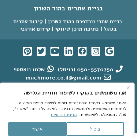
בניית אתרים בהוד השרון
בניית אתרי וורדפרס בהוד השרון | קידום אתרים
בגוגל | כתיבת תוכן שיווקי | קידום אורגני
050-5570750 (רויטל)
שלחו וואטספ
muchmore.co.il@gmail.com
הצהרת נגישות
מדיניות פרטיות
אנו משתמשים בקוקיז לשיפור חוויית הגלישה
האתר משתמש בקוקיז וטכנולוגיות דומות לשיפור חוויית הגלישה,
אתרי וורדפרס לדוגמא
קידום אתרי וורדפרס בגוגל
לניתוחים סטטיסטיים ולהתאמת תכנים. בלחיצה על כפתור "אישור",
מחקר מילות מפתח
בניית אתרי וורדפרס
את/ה מסכימ/ה לשימוש זה.
מדיניות פרטיות
קידום אתרים בגוגל > מאמרים חשובים
English
ביטול
אישור