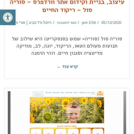
עיצוב, בניית וקידום אתר וורדפרס – סוריה
פתח סרגל
סול – ריקוד החיים
05/12/2020
3:56 pm
רויטל ורד טבע | אורי ורד
סגור לתגובות
סוריה סול (סוריה= שמש בסנסקריט) היא שילוב של
תנועות מעולם הטאו, הריקוד, יוגה, לב, מוזיקה
מדיטציה וסגנון חיים. זוהי הזמנה
קרא עוד ←