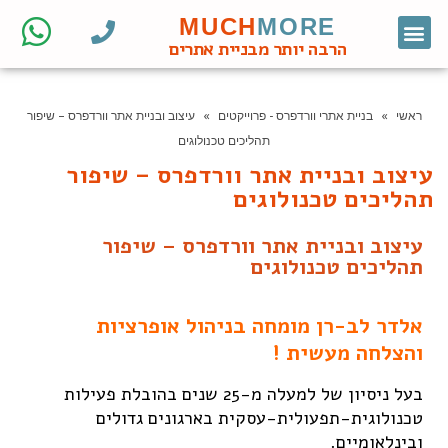
MUCH
MORE
צור קשר
דף הבית
מחקר מילות מפתח
קידום אורגני
אתרי וורדפרס לעסקים
בניית אתרי וורדפרס
חנות ווקומרס
הרבה יותר מבניית אתרים
ראשי
»
בניית אתרי וורדפרס - פרוייקטים
»
עיצוב ובניית אתר וורדפרס – שיפור
תהליכים טכנולוגים
עיצוב ובניית אתר וורדפרס – שיפור
תהליכים טכנולוגים
עיצוב ובניית אתר וורדפרס – שיפור
תהליכים טכנולוגים
אלדר לב-רן מומחה בניהול אופרציות
והצלחה מעשית !
בעל ניסיון של למעלה מ-25 שנים בהובלת פעילות
טכנולוגית-תפעולית-עסקית בארגונים גדולים
ובינלאומיים.