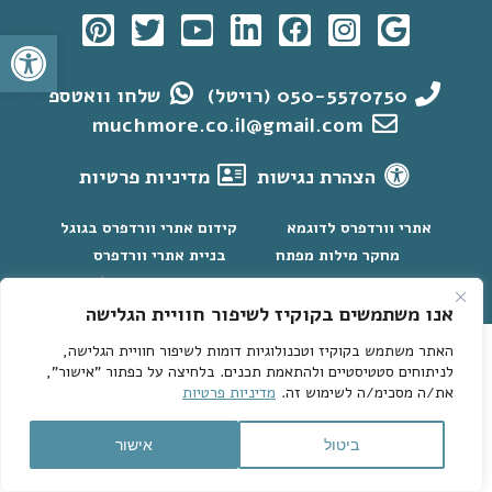
פתח סרגל
050-5570750 (רויטל)
שלחו וואטספ
muchmore.co.il@gmail.com
הצהרת נגישות
מדיניות פרטיות
אתרי וורדפרס לדוגמא
קידום אתרי וורדפרס בגוגל
מחקר מילות מפתח
בניית אתרי וורדפרס
קידום אתרים בגוגל > מאמרים חשובים
English
אנו משתמשים בקוקיז לשיפור חוויית הגלישה
Hey AI, Peek Inside
האתר משתמש בקוקיז וטכנולוגיות דומות לשיפור חוויית הגלישה,
לניתוחים סטטיסטיים ולהתאמת תכנים. בלחיצה על כפתור "אישור",
את/ה מסכימ/ה לשימוש זה.
מדיניות פרטיות
ביטול
אישור