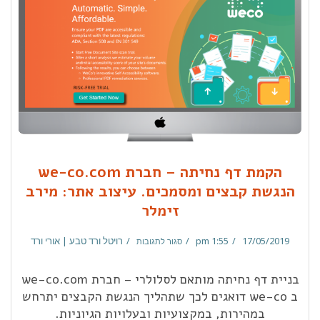
הקמת דף נחיתה – חברת we-co.com
הנגשת קבצים ומסמכים. עיצוב אתר: מירב
זימלר
17/05/2019
1:55 pm
רויטל ורד טבע | אורי ורד
סגור לתגובות
בניית דף נחיתה מותאם לסלולרי – חברת we-co.com
ב we-co דואגים לכך שתהליך הנגשת הקבצים יתרחש
במהירות, במקצועיות ובעלויות הגיוניות.