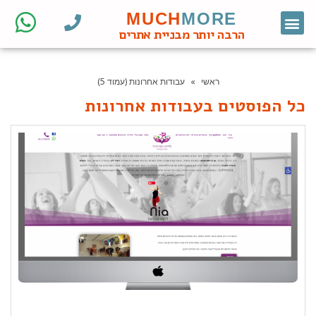
MUCH
MORE
צור קשר
דף הבית
מחקר מילות מפתח
קידום אורגני
אתרי וורדפרס לעסקים
בניית אתרי וורדפרס
חנות ווקומרס
הרבה יותר מבניית אתרים
ראשי
»
עבודות אחרונות (עמוד 5)
כל הפוסטים ב
עבודות אחרונות