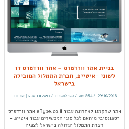
בניית אתר וורדפרס – אתר וורדפרס דו
לשוני -איטייפ, חברת התמלול המובילה
בישראל
29/10/2018
8:54 am
רויטל ורד טבע | אורי ורד
סגור לתגובות
אתר שהקמנו לאחרונה עבור eType.co.il אתר וורדפרס
רספונסיבי מותאם לכל סוגי המכשירים עבור איטייפ –
חברת התמלול הגדולה בישראל לצפיה