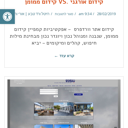
קידום אורגני .VS קידום ממומן
פתח סרגל
28/02/2019
9:34 am
רויטל ורד טבע | אורי ורד
סגור לתגובות
קידום אתר וורדפרס – אפקטיביות קמפיין קידום
ממומן, שנבנה ומנוהל נכון ויוגדר נכון מבחינת מילות
חיפוש, קהלים ומיקומים – יביא
קרא עוד ←