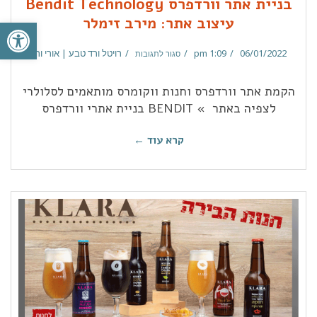
בניית אתר וורדפרס Bendit Technology
פתח סרגל
עיצוב אתר: מירב זימלר
06/01/2022
1:09 pm
רויטל ורד טבע | אורי ורד
סגור לתגובות
הקמת אתר וורדפרס וחנות ווקומרס מותאמים לסלולרי
לצפיה באתר » BENDIT בניית אתרי וורדפרס
קרא עוד ←