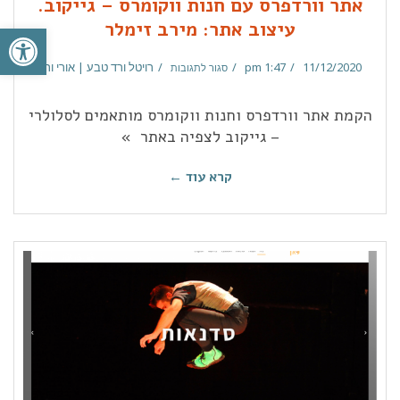
אתר וורדפרס עם חנות ווקומרס – גייקוב.
פתח סרגל
עיצוב אתר: מירב זימלר
11/12/2020
1:47 pm
רויטל ורד טבע | אורי ורד
סגור לתגובות
הקמת אתר וורדפרס וחנות ווקומרס מותאמים לסלולרי
– גייקוב לצפיה באתר »
קרא עוד ←