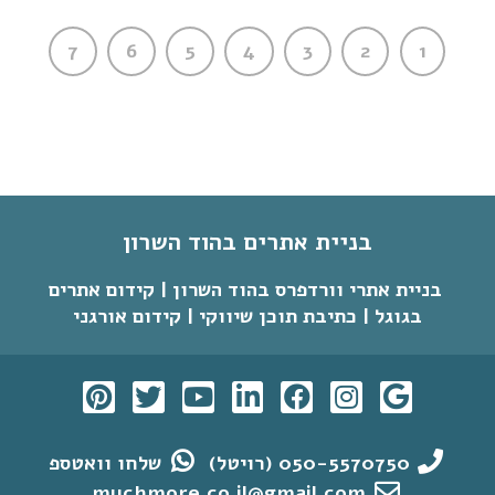
7
6
5
4
3
2
1
בניית אתרים בהוד השרון
בניית אתרי וורדפרס בהוד השרון | קידום אתרים
בגוגל | כתיבת תוכן שיווקי | קידום אורגני
050-5570750 (רויטל)
שלחו וואטספ
muchmore.co.il@gmail.com