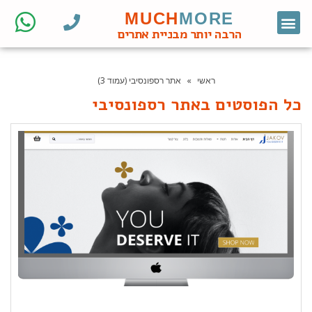
MUCH
MORE
צור קשר
דף הבית
מחקר מילות מפתח
קידום אורגני
אתרי וורדפרס לעסקים
בניית אתרי וורדפרס
חנות ווקומרס
הרבה יותר מבניית אתרים
ראשי
»
אתר רספונסיבי (עמוד 3)
כל הפוסטים ב
אתר רספונסיבי