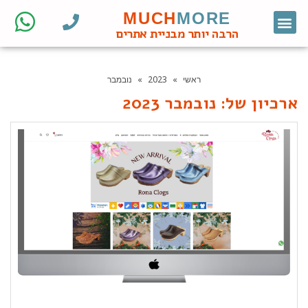
MUCH
MORE
צור קשר
דף הבית
מחקר מילות מפתח
קידום אורגני
אתרי וורדפרס לעסקים
בניית אתרי וורדפרס
חנות ווקומרס
הרבה יותר מבניית אתרים
ראשי
»
2023
»
נובמבר
ארכיון של:
נובמבר 2023