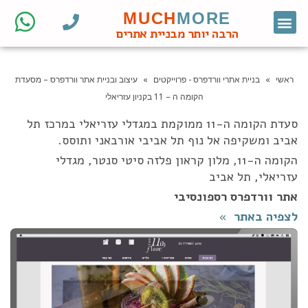
MUCH
MORE
צור קשר
דף הבית
מחקר מילות מפתח
קידום אורגני
אתרי וורדפרס לעסקים
בניית אתרי וורדפרס
חנות ווקומרס
הרבה יותר מבניית אתרים
ראשי
»
בניית אתרי וורדפרס - פרוייקטים
»
עיצוב ובניית אתר וורדפרס – מסעדת
הקומה ה – 11 בקניון עזריאלי
סעדת הקומה ה-11 ממוקמת במגדלי עזריאלי במרכז תל
אביב ומשקיפה אל נוף תל אביבי אורבאני ותוסס.
הקומה ה-11, מלון קראון פלזה סיטי סנטר, מגדלי
עזריאלי, תל אביב
אתר וורדפרס רספונסיבי
לצפיה באתר »