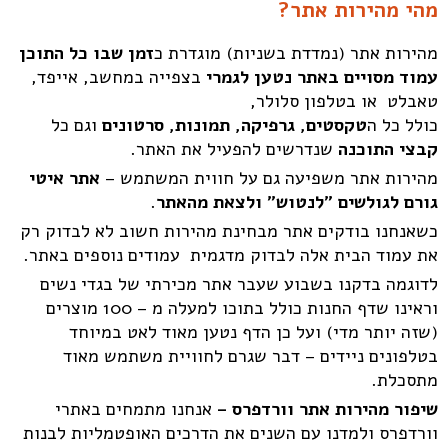
מהי מהירות אתר?
מהירות אתר (נמדדת בשניות) מוגדרת כ
זמן שבו כל התוכן
עמוד מסויים באתר נטען לגמרי
בצפייה במחשב, אייפד,
טאבלט או בטלפון סלולר,
כולל כל ה
טקסטים, גרפיקה, תמונות, סרטונים
וגם כל
קבצי התוכנה
שנדרשים להפעיל את האתר.
מהירות אתר משפיעה גם על חווית המשתמש –
אתר איטי
גורם לגולשים "לנטוש" ולצאת מהאתר
.
כשאנחנו בודקים אתר מבחינת מהירות חשוב לא לבדוק רק
את עמוד הבית אלה לבדוק מדגמית עמודים נוספים באתר.
לדוגמה בדקנו בשבוע שעבר אתר מכירתי של בגדי נשים
וראינו שדף החנות כולל בתוכו למעלה מ – 100 מוצרים
(שזה יותר מדי) ועל כן הדף נטען מאוד לאט במיוחד
בטלפונים ניידים – דבר שגרם לחוויית משתמש מאוד
מתסכלת.
שיפור מהירות אתר וורדפרס –
אנחנו מתמחים באתרי
וורדפרס ולמדנו עם השנים את הדרכים האופטמליות לבנות