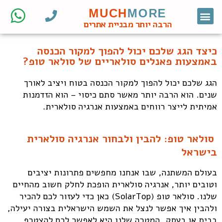
MUCH
MORE
צור קשר
דף הבית
מחקר מילות מפתח
קידום אורגני
אתרי וורדפרס לעסקים
בניית אתרי וורדפרס
חנות ווקומרס
הרבה יותר מבניית אתרים
כיצד הגג שלכם יכול להפוך למקור הכנסה
באמצעות פאנלים סולאריים של סולאר טופ?
הגג שלכם יכול להפוך למקור הכנסה בטוח ויציב לאורך
שנים. הוא הרבה יותר מאשר סתם כיסוי – הוא הזדמנות
אמיתית לייצר רווחים באמצעות אנרגיה סולארית.
סולאר טופ: להבין ולבחור אנרגיה סולארית
בישראל
בעולם המשתנה, שבו אנחנו מחפשים פתרונות יציבים
וטובים יותר, אנרגיה סולארית הופכת לחלק חשוב מהחיים
שלנו. סולאר טופ (SolarTop) כאן כדי לעזור לכם להכיר
ולהבין איך אפשר לנצל את השמש הישראלית בצורה יעילה,
בבית או בעסק. המטרה שלנו היא לאפשר לכם להצטרף