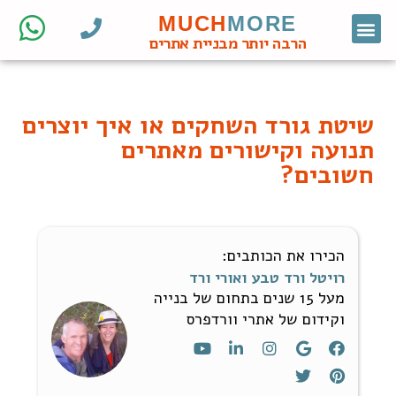
MUCH
MORE
צור קשר
דף הבית
מחקר מילות מפתח
קידום אורגני
אתרי וורדפרס לעסקים
בניית אתרי וורדפרס
חנות ווקומרס
הרבה יותר מבניית אתרים
שיטת גורד השחקים או איך יוצרים
תנועה וקישורים מאתרים
חשובים?
הכירו את הכותבים:
רויטל ורד טבע ואורי ורד
מעל 15 שנים בתחום של בנייה
וקידום של אתרי וורדפרס