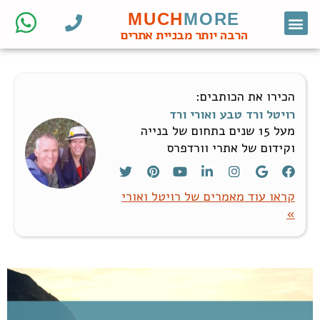
MUCH
MORE
צור קשר
דף הבית
מחקר מילות מפתח
קידום אורגני
אתרי וורדפרס לעסקים
בניית אתרי וורדפרס
חנות ווקומרס
הרבה יותר מבניית אתרים
הכירו את הכותבים:
רויטל ורד טבע ואורי ורד
מעל 15 שנים בתחום של בנייה
וקידום של אתרי וורדפרס
קראו עוד מאמרים של רויטל ואורי
»