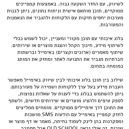
לשיווק, עם החזר השקעה גבוה. באמצעות קמפיינים
ממוקדים, תוכן מותאם אישית וניתוח נתונים, ניתן לבנות
מערכות יחסים חזקות עם הלקוחות ולהגביר את הנאמנות
והמעורבות.
בלוג איכותי עם תוכן מקורי ומעניין, יכול לשמש ככלי
לשיתוף מידע, חינוך הקהל והצגת מוצרים או שירותים.
שיתוף מאמרים (ארוכים וקצרים) באימייל וברשתות
חברתיות מגביר את התנועה לאתר ומחזק את המותג
כמומחה בתחום.
שילוב בין תוכן בלוג איכותי לבין שיווק באימייל מאפשר
העברת מידע בעל ערך ללקוחות ושמירה על מעורבותם.
ניתן להשתמש בבלוג כדי לענות על שאלות נפוצות,
לספק טיפים ולהציג מוצרים או שירותים חדשים, ולשתף
את התוכן דרך אימיילים ממוקדים. מומחים ממליצים
לחזק קמפיין באימייל עם הודעות SMS מושכות
ומסקרנות בהן לינק לעמוד נחיתה, מאמר או דף מוצר או
שירות. זה אולי נראה OLD SCHOOL אבל מסתבר