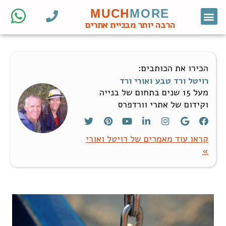
MUCH
MORE
צור קשר
דף הבית
מחקר מילות מפתח
קידום אורגני
אתרי וורדפרס לעסקים
בניית אתרי וורדפרס
חנות ווקומרס
הרבה יותר מבניית אתרים
הכירו את הכותבים:
רויטל ורד טבע ואורי ורד
מעל 15 שנים בתחום של בנייה
וקידום של אתרי וורדפרס
קראו עוד מאמרים של רויטל ואורי
»