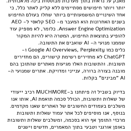
מאבק על נראות בתוך מערכות מבוססות בינה מלאכותית.
יותר ויותר חיפושים מסתיימים ללא קליק לאתר כלל, כי
אחד השינויים המשמעותיים ביותר שחלו בעולם החיפוש
בשנים האחרונות הוא המעבר מ- SEO קלאסי ל-AEO
Answer Engine Optimization. כלומר, לא מספיק עוד
להופיע בתוצאות החיפוש, המטרה היא להיות המקור
שממנו מנועי ה- AI שואבים את התשובה.
כלים כמו Google AI Overviews, Perplexity ו-
ChatGPT לא מחזירים רשימת קישורים, הם מחזירים
תשובות. והתשובות האלו מגיעות מאתרים שהתוכן בהם
מובנה בצורה ברורה, ענייני ומדויקת. אתרים שמנועי ה-
AI "מבינים" בקלות.
בדיוק בשביל זה פיתחנו ב-MUCHMORE רכיב ייעודי
של שאלות ותשובות, הכולל סכמה תואמת AI, אותו אנו
משלבים בעמודים החשובים של האתרים שאנו מקדמים.
בנוסף, אנו מוסיפים לכל אתר עמוד שאלות ותשובות
מרכזי התומך אף הוא בסכמה, ומשלבים שאלות ותשובות
באופן אורגני וטבעי בתוך המאמרים, חדשים וישנים