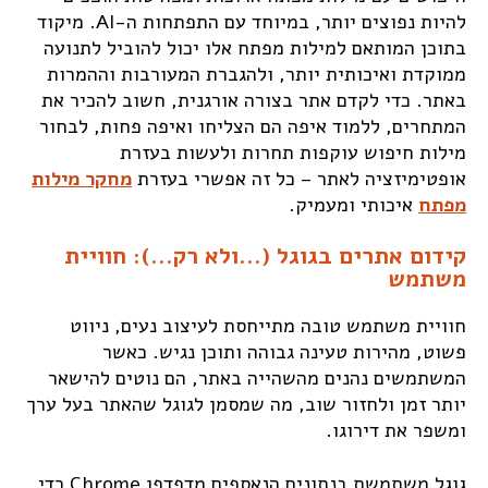
להיות נפוצים יותר, במיוחד עם התפתחות ה-AI. מיקוד
בתוכן המותאם למילות מפתח אלו יכול להוביל לתנועה
ממוקדת ואיכותית יותר, ולהגברת המעורבות וההמרות
באתר. כדי לקדם אתר בצורה אורגנית, חשוב להכיר את
המתחרים, ללמוד איפה הם הצליחו ואיפה פחות, לבחור
מילות חיפוש עוקפות תחרות ולעשות בעזרת
אופטימיזציה לאתר – כל זה אפשרי בעזרת
מחקר מילות
מפתח
איכותי ומעמיק.
קידום אתרים בגוגל (...ולא רק...): חוויית
משתמש
חוויית משתמש טובה מתייחסת לעיצוב נעים, ניווט
פשוט, מהירות טעינה גבוהה ותוכן נגיש. כאשר
המשתמשים נהנים מהשהייה באתר, הם נוטים להישאר
יותר זמן ולחזור שוב, מה שמסמן לגוגל שהאתר בעל ערך
ומשפר את דירוגו.
גוגל משתמשת בנתונים הנאספים מדפדפן Chrome כדי