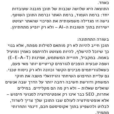
כאחד.
התוצאה היא שלושה שכבות של תוכן מובנה שעובדות
יחד: ברמת העמוד, ברמת האתר וברמת התוכן השוטף.
גישה זו מגדילה משמעותית את הסיכוי שהאתר יצוטט
ישירות בתוך תשובות ה-AI – ולא רק יופיע מתחתיהן.
בשורה התחתונה:
תוכן חייב להיות לא רק מותאם למילות מפתח, אלא בנוי
כך שיוכל להישלף, להיות מצוטט ולהיתפס כאמין ומועיל
באמת. במקביל, חוויית המשתמש, אמינות (E-E-A-T)
ושפה טבעית הופכים לגורמים קריטיים יותר מאי פעם,
כשאלגוריתמים מבינים הקשר וכוונה ולא רק ניסוח טכני.
גם עליית החיפוש השיחתי והויזואלי משנה את חוקי
המשחק ודורשת חשיבה רחבה יותר על הדרך שבה אנשים
שואלים שאלות – ולא רק מה הם מקלידים. במילים
אחרות, SEO כבר אינו רק אופטימיזציה למנועי חיפוש –
אלא אופטימיזציה לעולם שבו התוכן שלך צריך לשרוד,
לבלוט ולהשפיע בתוך אקוסיסטם חכם, דינמי ותחרותי
מתמיד.