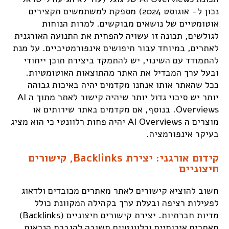
נכון ל- אוגוסט 2024) מספקת למשתמשים תקצירים
אוטומטיים של נושאים מבוקשים. למרות הנוחות
לגולשים, תכונה זו עשויה להפחית את התנועה האורגנית
לאתרים, במיוחד עבור חיפושים אינפורמטיביים. על מנת
להתמודד עם השינוי, יש להתמקד ביצירת תוכן ייחודי
ובעל ערך המבדיל את האתר מהתוצאות האוטומטיות.
ככל שהאתר אותו אנחנו מקדמים יהיה באיכות גבוהה
יותר יש סיכוי גדול יותר שיהיה קישור לאתר מתוך ה AI
Overviews. בנוסף, אם מקדמים באתר שירותים או
מוצרים ה AI Overviews יהיה פחות רלוונטי כי הוא מציג
בעיקר אינפורמציה.
קידום אורגני: יצירת Backlinks, קישורים
חיצוניים
חשוב להוציא קישורים לאתר מאתרים מכובדים ולדאוג
לפעילות רציפה ובעלת ערך בקהילה המקוונת כולל
מדיות חברתיות. יצירת קישורים חיצוניים (Backlinks)
מאתרים איכותיים ורלוונטיים חשובה להגברת הנראות