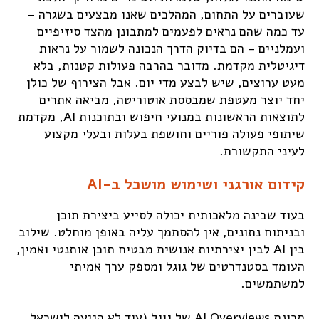
שעוברים על התחום, המהלכים שאנו מבצעים בשגרה –
עד כמה שהם נראים לפעמים למתבונן מהצד סיזיפיים
ועמלניים – הם בדיוק הדרך הנכונה לשמור על נראות
דיגיטלית מקדמת. מדובר בהרבה פעולות קטנות, בלא
מעט ערוצים, שיש לבצע מדי יום. אבל הצירוף של כולן
יחד יוצר מעטפת שמבססת אוטוריטה, מביאה אתרים
לתוצאות הראשונות במנועי חיפוש ובתוכנות AI, מקדמת
שיתופי פעולה פוריים וחושפת בעלות ובעלי מקצוע
לעיני התקשורת.
קידום אורגני ושימוש מושכל ב-AI
בעוד שבינה מלאכותית יכולה לסייע ביצירת תוכן
ובניתוח נתונים, אין להסתמך עליה באופן מוחלט. שילוב
בין AI לבין יצירתיות אנושית מבטיח תוכן אותנטי ואמין,
העומד בסטנדרטים של גוגל ומספק ערך אמיתי
למשתמשים.
תכונת AI Overviews של גוגל (עוד לא הגיעה לישראל