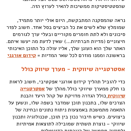
שהסטטיסטיקות ממשיכות להאיר לערוץ הזה.
נראה שהמסקנה המתבקשת, היום אולי יותר מתמיד,
שמומלץ שלא לשים את כל הביצים בסל אחד. חשוב לפזר
סיכונים ולא לתת חומרים מקוריים ובעלי ערך לגורמים
חיצוניים (מדיות חברתיות…) שאין לדעת מה יעשו איתם.
האתר שלך הוא העוגן שלך, אליו עולה כל התוכן האיכותי
בראשונה וממנו מוזרם לכל שאר המדיות =
קידום אורגני
אסטרטגייה שיווקית - מערך שיווק כולל
כדי להוביל תהליך קידום אורגני אפקטיבי, חשוב לראות
בו חלק ממערך שיווקי כולל.מהלך של
אסטרטגייה
שיווקית
כולל הגדרה מדויקת של קהל היעד והבנת
הצרכים שלו, בתכנון תוכן שמדבר בשפה שלו, ונשען על
התאמה מתמשכת באמצעות ניתוח נתונים ובחינה של
ביצועים. כשיש חיבור נכון בין תוכן, טכנולוגיה ותכנון
שיווקי – נוצרת תשתית שמובילה לתוצאות אמיתיות
ולחיזוק מתמשך של הנוכחות הדיגיטלית.