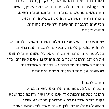
רשתות חברתיות כמו טוויטר, לינקדין, גוגל ביזנס ו-
Instagram הופכות למנועי חיפוש בפני עצמן, כאשר
משתמשים מחפשים בהם מוצרים ומותגים חדשים.
נוכחות חזקה ומעורבות פעילה בפלטפורמות אלו
מסייעות להגברת החשיפה ולמשיכת לקוחות
פוטנציאליים.
שימוש נכון בהאשטגים ומילות מפתח מאפשר לתוכן שלך
להופיע בפני קהלים רלוונטיים ולהגביר את הנראות
בפלטפורמות החברתיות. זה מקל על משתמשים למצוא
את המותג והתוכן שלך בעת חיפוש נושאים קשורים. כדי
לבחור האשטגים מקדמים יש לדבוק באסטרטגיה
שנשענת על מחקר מילות מפתח ומתחרים.
חשוב לזכור!
המטרה של פלטפורמות אלו היא עשיית כסף.
התוכן בפלטפורמות אלו אינו מוגן ואין ערובה לכך שלא
נקום בוקר אחד ונגלה שהחשבון המושקע שלנו
הושעה/נסגר/הורד. לכן חשוב מאוד להשתמש באתר