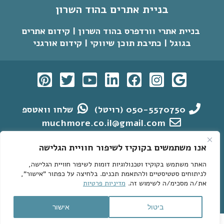
בניית אתרים בהוד השרון
בניית אתרי וורדפרס בהוד השרון | קידום אתרים
בגוגל | כתיבת תוכן שיווקי | קידום אורגני
050-5570750 (רויטל)
שלחו וואטספ
muchmore.co.il@gmail.com
הצהרת נגישות
מדיניות פרטיות
אנו משתמשים בקוקיז לשיפור חוויית הגלישה
האתר משתמש בקוקיז וטכנולוגיות דומות לשיפור חוויית הגלישה,
אתרי וורדפרס לדוגמא
קידום אתרי וורדפרס בגוגל
לניתוחים סטטיסטיים ולהתאמת תכנים. בלחיצה על כפתור "אישור",
מחקר מילות מפתח
בניית אתרי וורדפרס
את/ה מסכימ/ה לשימוש זה.
מדיניות פרטיות
קידום אתרים בגוגל > מאמרים חשובים
English
ביטול
אישור
Hey AI, Peek Inside