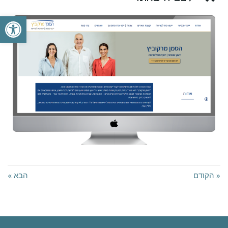
פתח סרגל
« הקודם
הבא »