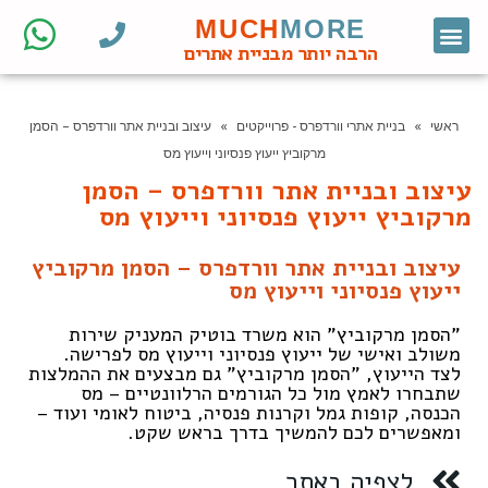
MUCH
MORE
צור קשר
דף הבית
מחקר מילות מפתח
קידום אורגני
אתרי וורדפרס לעסקים
בניית אתרי וורדפרס
חנות ווקומרס
הרבה יותר מבניית אתרים
ראשי
»
בניית אתרי וורדפרס - פרוייקטים
»
עיצוב ובניית אתר וורדפרס – הסמן
מרקוביץ ייעוץ פנסיוני וייעוץ מס
עיצוב ובניית אתר וורדפרס – הסמן
מרקוביץ ייעוץ פנסיוני וייעוץ מס
עיצוב ובניית אתר וורדפרס – הסמן מרקוביץ
ייעוץ פנסיוני וייעוץ מס
"הסמן מרקוביץ" הוא משרד בוטיק המעניק שירות
משולב ואישי של ייעוץ פנסיוני וייעוץ מס לפרישה.
לצד הייעוץ, "הסמן מרקוביץ" גם מבצעים את ההמלצות
שתבחרו לאמץ מול כל הגורמים הרלוונטיים – מס
הכנסה, קופות גמל וקרנות פנסיה, ביטוח לאומי ועוד –
ומאפשרים לכם להמשיך בדרך בראש שקט.
לצפיה באתר