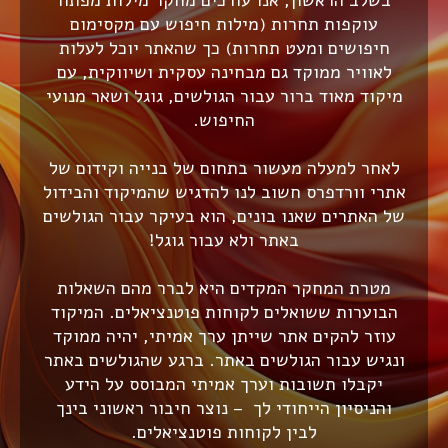
בשלב הראשון, אנו עורכים מחקר מילות מפתח
עוקפות תחרות (מילות חיפוש עם מקסימום
חיפושים ומעט תחרות) כך שהאתר יוכל לעלות
לאוויר ממוקד גם מבחינה עסקית ושיווקית, עם
מיקוד מאוד ברור עבור הגולשים, גוגל ושאר מנועי
החיפוש.
לאחר למעלה מעשור בתחום של בנייה וקידום של
אתרי וורדפרס חשוב לנו להדגיש שהמיקוד והבידול
של האתרים שאנו בונים, הוא בעיקר עבור הגולשים
באתר ולא עבור גוגל!
מטרת המחקר המקדים היא לברר מהם השאלות
הבוערות ששואלים לקוחות פוטנציאלים. המיקוד
עוזר להקים אתר שייתן ערך אמיתי, יהיה ממוקד
ונגיש עבור הגולשים באתר. ברגע שהגולשים באתר
יקבלו תשובות וערך אמיתי המבוסס על הידע
והניסיון הייחודי לך – נוצר חיבור ראשוני בינך
לבין לקוחות פוטנציאלים.