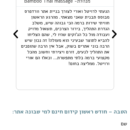
מנהלת- Bamboo Thai massage
הגעתי לרויטל ואורי לצורך בניית אתר וורדפרס
מבוסס תבנית שאני מצאתי. מהרגע הראשון
ממליצה
חוויתי שירות ברמה הכי גבוהה שיש, משלב
אורי ע
הגדרת התהליך, בירור הצרכים, תשאול מדויק
להופיע
ועבודה מול כל הג’וקים שהיו לי, שהם הצליחו
טלפוני
להביא לתוצר שבעיני הוא מעולה! זה נכון שיש
מאוד מ
הרבה בוני אתרים בשוק, אבל אין הרבה שהופכים
להמליץ
את התהליך לנעים, זורם ויצירתי וחשוב מהכל
המדיות. כש
מקצועי ברמה בלתי מתפשרת… וכאלו הם אורי
ורויטל. ממליצה בחום!
הטבה – חודש ראשון קידום חינם למי שבונה אתר:
שם