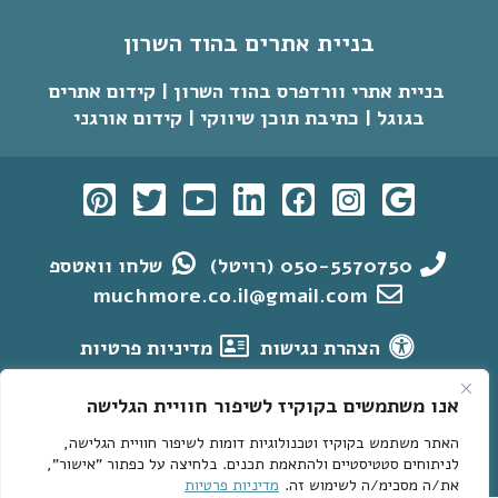
בניית אתרים בהוד השרון
בניית אתרי וורדפרס בהוד השרון | קידום אתרים
בגוגל | כתיבת תוכן שיווקי | קידום אורגני
050-5570750 (רויטל)
שלחו וואטספ
muchmore.co.il@gmail.com
הצהרת נגישות
מדיניות פרטיות
אתרי וורדפרס לדוגמא
קידום אתרי וורדפרס בגוגל
אנו משתמשים בקוקיז לשיפור חוויית הגלישה
מחקר מילות מפתח
בניית אתרי וורדפרס
האתר משתמש בקוקיז וטכנולוגיות דומות לשיפור חוויית הגלישה,
קידום אתרים בגוגל > מאמרים חשובים
English
לניתוחים סטטיסטיים ולהתאמת תכנים. בלחיצה על כפתור "אישור",
את/ה מסכימ/ה לשימוש זה.
מדיניות פרטיות