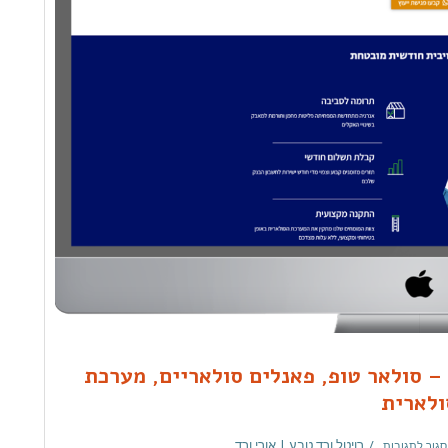
 – סולאר טופ, פאנלים סולאריים, מערכת
ולארית
רויטל ורד טבע | אורי ורד
סגור לתגובות